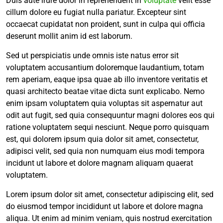
Duis aute irure dolor in reprehenderit in
voluptate
velit esse
cillum dolore eu fugiat nulla pariatur. Excepteur sint
occaecat cupidatat non proident, sunt in culpa qui officia
deserunt mollit anim id est laborum.
Sed ut perspiciatis unde omnis iste natus error sit
voluptatem accusantium doloremque laudantium, totam
rem aperiam, eaque ipsa quae ab illo inventore veritatis et
quasi architecto beatae vitae dicta sunt explicabo. Nemo
enim ipsam voluptatem quia voluptas sit aspernatur aut
odit aut fugit, sed quia consequuntur magni dolores eos qui
ratione voluptatem sequi nesciunt. Neque porro quisquam
est, qui dolorem ipsum quia dolor sit amet, consectetur,
adipisci velit, sed quia non numquam eius modi tempora
incidunt ut labore et dolore magnam aliquam quaerat
voluptatem.
Lorem ipsum dolor sit amet, consectetur adipiscing elit, sed
do eiusmod tempor incididunt ut labore et dolore magna
aliqua. Ut enim ad minim veniam, quis nostrud exercitation